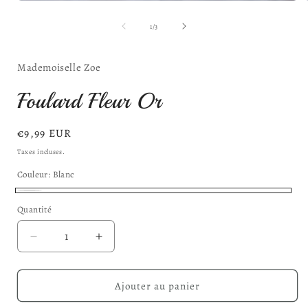
Ouvrir
O
le
l
média
de
1
/
3
1
dans
une
Mademoiselle Zoe
fenêtre
f
modale
Foulard Fleur Or
Prix
€9,99 EUR
habituel
Taxes incluses.
Couleur:
Blanc
Blanc
Quantité
Réduire
Augmenter
la
la
quantité
quantité
de
de
Ajouter au panier
Foulard
Foulard