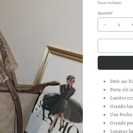
habituel
Taxes incluses.
Quantité
Réduire
la
quantité
de
Sac
Zoé
Petit sac 
Porte clé i
Lanière cr
Grande lani
Une Poche 
Grande poc
Longeur ba