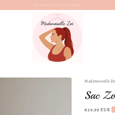
Livraison offerte a partir 20€ jusqu'au 24 août
Mademoiselle Z
Sac Zo
Prix
€29,99 EUR