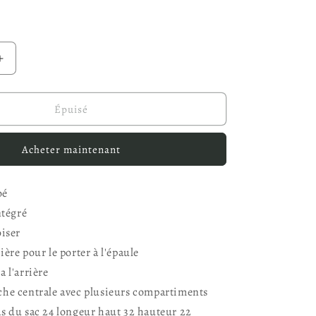
n
Augmenter
la
quantité
de
Épuisé
Sac
Zoé
Acheter maintenant
Zoé
ntégré
oiser
ère pour le porter à l'épaule
a l'arrière
he centrale avec plusieurs compartiments
s du sac 24 longeur haut 32 hauteur 22