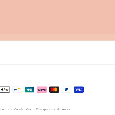
Moyens
de
paiement
e vente
Coordonnées
Politique de remboursement